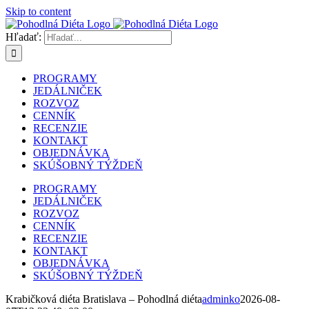
Skip to content
Hľadať:
PROGRAMY
JEDÁLNIČEK
ROZVOZ
CENNÍK
RECENZIE
KONTAKT
OBJEDNÁVKA
SKÚŠOBNÝ TÝŽDEŇ
PROGRAMY
JEDÁLNIČEK
ROZVOZ
CENNÍK
RECENZIE
KONTAKT
OBJEDNÁVKA
SKÚŠOBNÝ TÝŽDEŇ
Krabičková diéta Bratislava – Pohodlná diéta
adminko
2026-08-