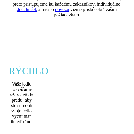
preto pristupujeme ku každému zakazníkovi individuálne.
Jedálniček
a miesto
dovozu
vieme prisbôsobiť vašim
požiadavkam.
RÝCHLO
Vaše jedlo
rozvážame
vždy deň do
predu, aby
ste si mohli
svoje jedlo
vychutnať
ihneď ráno.