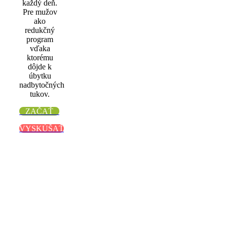
každý deň.
Pre mužov
ako
redukčný
program
vďaka
ktorému
dôjde k
úbytku
nadbytočných
tukov.
ZAČAŤ
VYSKÚŠAŤ