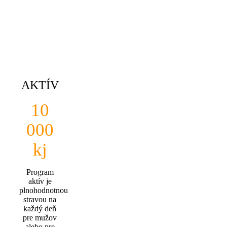
AKTÍV
10
000
kj
Program
aktív je
plnohodnotnou
stravou na
každý deň
pre mužov
alebo pre