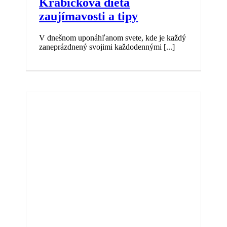
Krabičková diéta
zaujímavosti a tipy
V dnešnom uponáhľanom svete, kde je každý
zaneprázdnený svojimi každodennými [...]