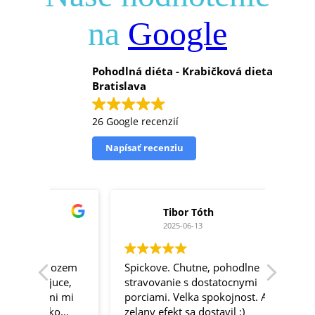
na
Google
Pohodlná diéta - Krabičková dieta
Bratislava
26 Google recenzií
Napísať recenziu
Tibor Tóth
2025-06-13
ozem
Spickove. Chutne, pohodlne
Konec
uce,
stravovanie s dostatocnymi
dietu,
i mi
porciami. Velka spokojnost. Aj
predchadzaju
ko
zelany efekt sa dostavil :)
som ic