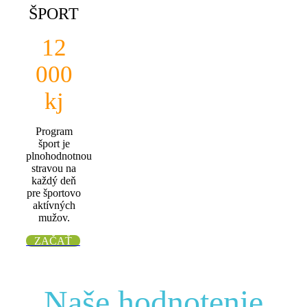
ŠPORT
12
000
kj
Program
šport je
plnohodnotnou
stravou na
každý deň
pre športovo
aktívných
mužov.
ZAČAŤ
Naše hodnotenie