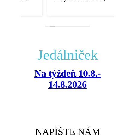
nadmi
Čítaj v
vsetk
dalsim
Jedálniček
Na týždeň 10.8.-
14.8.2026
NAPÍŠTE NÁM